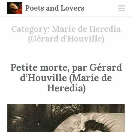
S
Poets and Lovers
k
pri
i
men
Category:
Marie de Heredia
p
t
(Gérard d’Houville)
o
c
o
Petite morte, par Gérard
n
d’Houville (Marie de
t
e
Heredia)
n
t