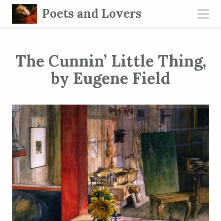
S
Poets and Lovers
k
pri
i
men
p
The Cunnin’ Little Thing,
t
o
by Eugene Field
c
o
n
t
e
n
t