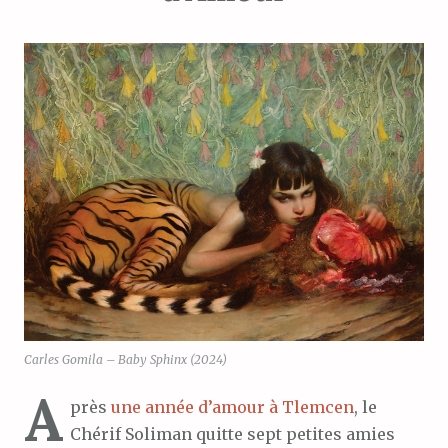
Carles Gomila – Baby Sphinx (2024)
A
près
une année d’amour à Tlemcen
, le
Chérif Soliman quitte sept petites amies