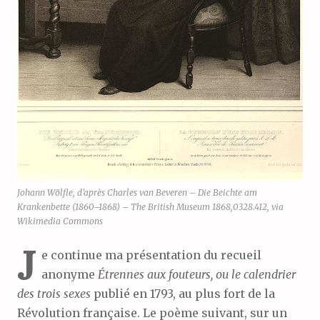
Johann Wölfle, d’après Charles van Beveren – Die Beichte am
Krankenbette (1860–1868) – The British Museum 1868,0328.412, via
Wikimedia Commons
J
e continue ma présentation du recueil
anonyme
Étrennes aux fouteurs, ou le calendrier
des trois sexes
publié en 1793, au plus fort de la
Révolution française. Le poème suivant, sur un