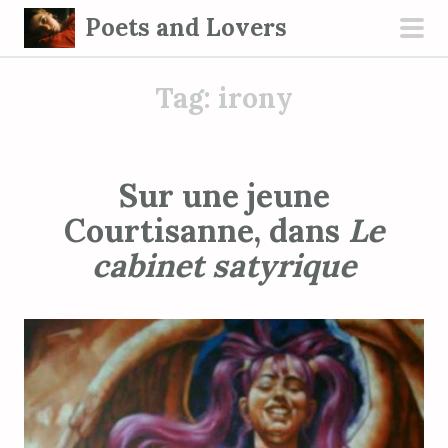
S
Poets and Lovers
k
pri
i
men
Tag:
irony
p
t
o
c
Sur une jeune
o
Courtisanne, dans
Le
n
t
cabinet satyrique
e
n
t