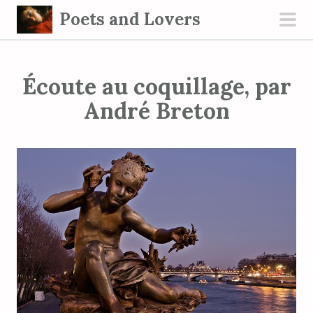
S
Poets and Lovers
k
pri
i
men
p
Écoute au coquillage, par
t
o
André Breton
c
o
n
t
e
n
t