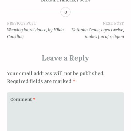
Breton
,
Français
,
Poetry
0
Post
PREVIOUS POST
NEXT POST
Weaving laurel dance, by Hilda
Nathalia Crane, aged twelve,
navigation
Conkling
makes fun of religion
Leave a Reply
Your email address will not be published.
Required fields are marked
*
Comment
*