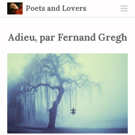
S
Poets and Lovers
k
pri
i
men
p
Adieu, par Fernand Gregh
t
o
c
o
n
t
e
n
t