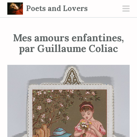
S
Poets and Lovers
k
pri
i
men
p
Mes amours enfantines,
t
o
par Guillaume Coliac
c
o
n
t
e
n
t