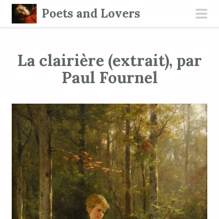
S
Poets and Lovers
k
pri
i
men
p
La clairière (extrait), par
t
o
Paul Fournel
c
o
n
t
e
n
t