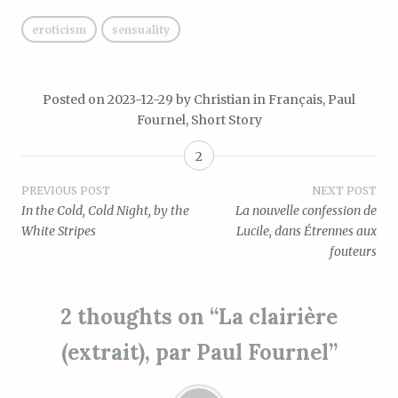
eroticism
sensuality
Posted on
2023-12-29
by
Christian
in
Français
,
Paul
Fournel
,
Short Story
2
Post
PREVIOUS POST
NEXT POST
In the Cold, Cold Night, by the
La nouvelle confession de
navigation
White Stripes
Lucile, dans Étrennes aux
fouteurs
2 thoughts on “
La clairière
(extrait), par Paul Fournel
”