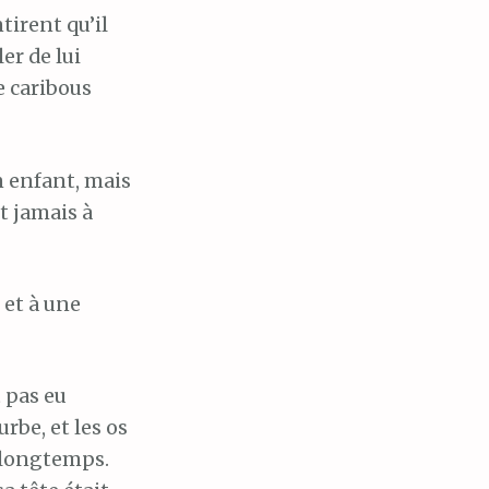
tirent qu’il
ler de lui
e caribous
n enfant, mais
it jamais à
 et à une
t pas eu
urbe, et les os
s longtemps.