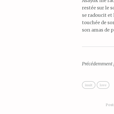
Asayuk me raco
restée sur le 
se radoucit et
touchée de son
son amas de pi
Précédemment p
inuit
love
Post