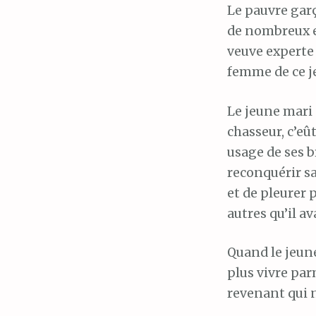
Le pauvre garç
de nombreux en
veuve experte 
femme de ce je
Le jeune mari 
chasseur, c’eû
usage de ses b
reconquérir sa
et de pleurer
autres qu’il av
Quand le jeune
plus vivre par
revenant qui n