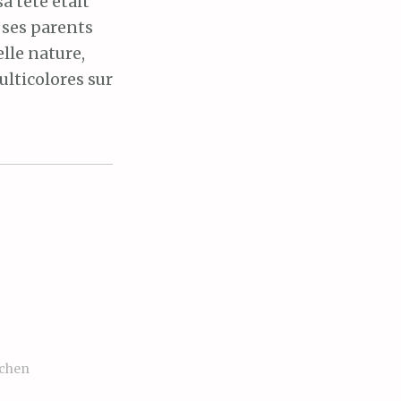
a tête était
 ses parents
elle nature,
ulticolores sur
uchen