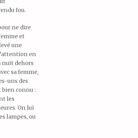
ait
endu fou.
pour ne dire
 femme et
nlevé une
 l’attention en
a nuit dehors
 avec sa femme,
ues-uns des
t bien connu :
t les
eures. On lui
des lampes, ou