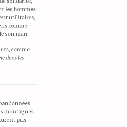
e solidarité,
ent les hommes
t utilitaires,
péens comme
de son mari.
nuits, comme
ie dans les
abandonnées.
 les montagnes
furent pris