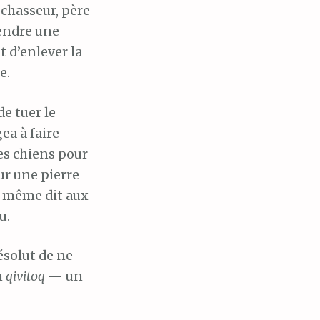
 chasseur, père
rendre une
t d’enlever la
e.
e tuer le
ea à faire
ses chiens pour
ur une pierre
e-même dit aux
u.
ésolut de ne
n
qivitoq
— un