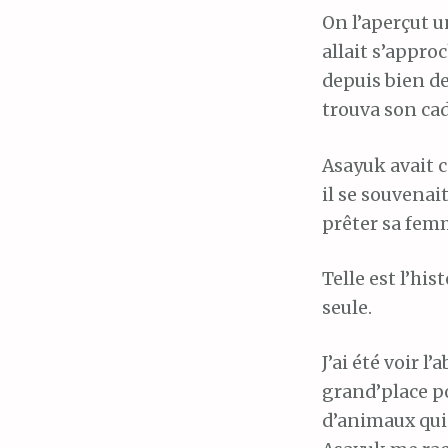
On l’aperçut u
allait s’approc
depuis bien de
trouva son cad
Asayuk avait 
il se souvenait
prêter sa femm
Telle est l’hi
seule.
J’ai été voir l
grand’place pou
d’animaux qui 