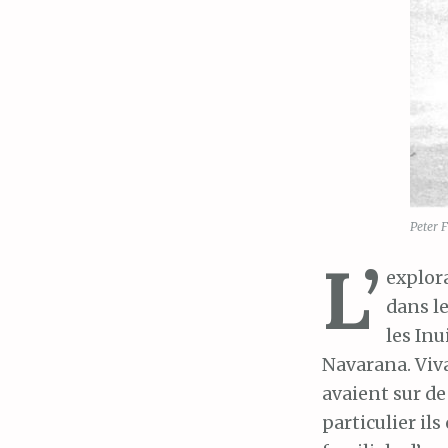
Peter 
L’
explor
dans l
les Inu
Navarana. Viva
avaient sur d
particulier il