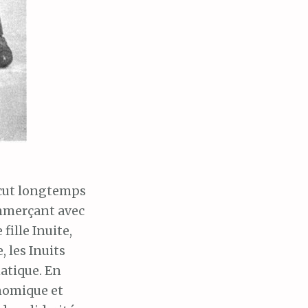
écut longtemps
ommerçant avec
fille Inuite,
 les Inuits
atique. En
onomique et