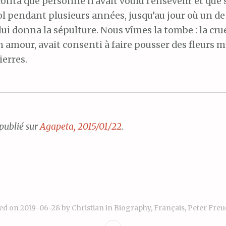
nta que personne n’avait voulu l’ensevelir et que s
sol pendant plusieurs années, jusqu’au jour où un de
 lui donna la sépulture. Nous vîmes la tombe : la cru
 amour, avait consenti à faire pousser des fleurs m
erres.
ublié sur
Agapeta, 2015/01/22
.
ed on
2019-06-28
by
Christian
in
Biography
,
Français
,
Peter Fre