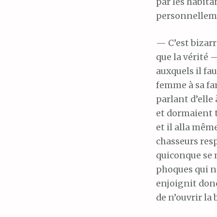
par les habitan
personnelleme
— C’est bizarr
que la vérité
auxquels il fa
femme à sa fami
parlant d’elle
et dormaient t
et il alla mêm
chasseurs resp
quiconque se 
phoques qui ne
enjoignit donc
de n’ouvrir la