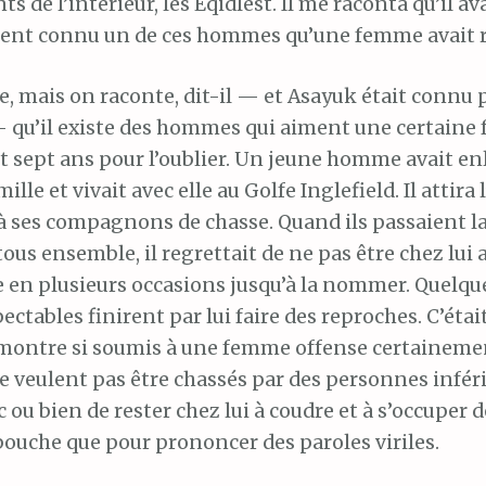
ts de l’intérieur, les Eqidlest. Il me raconta qu’il av
nt connu un de ces hommes qu’une femme avait r
e, mais on raconte, dit-il — et Asayuk était connu 
 — qu’il existe des hommes qui aiment une certaine
ut sept ans pour l’oublier. Un jeune homme avait e
lle et vivait avec elle au Golfe Inglefield. Il attira
 à ses compagnons de chasse. Quand ils passaient l
ous ensemble, il regrettait de ne pas être chez lui
e en plusieurs occasions jusqu’à la nommer. Quelq
ectables finirent par lui faire des reproches. C’étai
montre si soumis à une femme offense certainemen
 veulent pas être chassés par des personnes inféri
 ou bien de rester chez lui à coudre et à s’occuper 
 bouche que pour prononcer des paroles viriles.