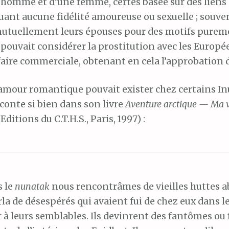
 homme et d’une femme, certes basée sur des liens d
uant aucune fidélité amoureuse ou sexuelle ; souv
mutuellement leurs épouses pour des motifs puremen
pouvait considérer la prostitution avec les Euro
aire commerciale, obtenant en cela l’approbation 
amour romantique pouvait exister chez certains I
conte si bien dans son livre
Aventure arctique — Ma v
Editions du C.T.H.S., Paris, 1997) :
s le
nunatak
nous rencontrâmes de vieilles huttes 
la de désespérés qui avaient fui de chez eux dans
à leurs semblables. Ils devinrent des fantômes ou 