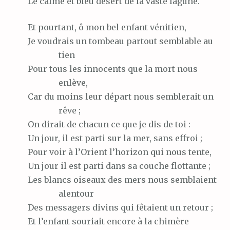
Le
calme et bleu désert de la vaste lagune.
Et
pourtant, ô mon bel enfant vénitien,
Je
voudrais un tombeau partout semblable au
tien
Pour
tous les innocents que la mort nous
enlève,
Car
du moins leur départ nous semblerait un
rêve ;
On
dirait de chacun ce que je dis de toi :
Un
jour, il est parti sur la mer, sans effroi ;
Pour
voir à l’Orient l’horizon qui nous tente,
Un
jour il est parti dans sa couche flottante ;
Les
blancs oiseaux des mers nous semblaient
alentour
Des
messagers divins qui fêtaient un retour ;
Et
l’enfant souriait encore à la chimère