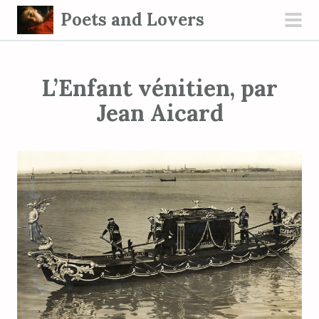
S
Poets and Lovers
k
pri
i
men
p
L’Enfant vénitien, par
t
o
Jean Aicard
c
o
n
t
e
n
t