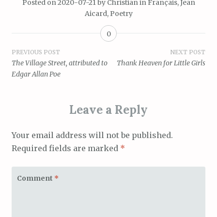
Posted on
2020-07-21
by
Christian
in
Français
,
Jean
Aicard
,
Poetry
0
Post
PREVIOUS POST
NEXT POST
The Village Street, attributed to
Thank Heaven for Little Girls
navigation
Edgar Allan Poe
Leave a Reply
Your email address will not be published.
Required fields are marked
*
Comment
*