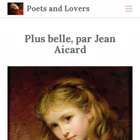
S
Poets and Lovers
k
pri
i
men
p
Plus belle, par Jean
t
o
Aicard
c
o
n
t
e
n
t