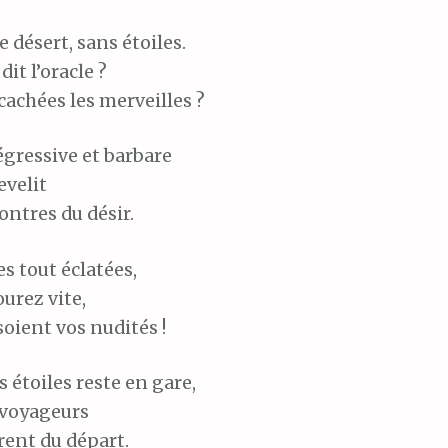
e désert, sans étoiles.
dit l’oracle ?
cachées les merveilles ?
égressive et barbare
evelit
ntres du désir.
es tout éclatées,
urez vite,
oient vos nudités !
s étoiles reste en gare,
 voyageurs
rent
du départ.