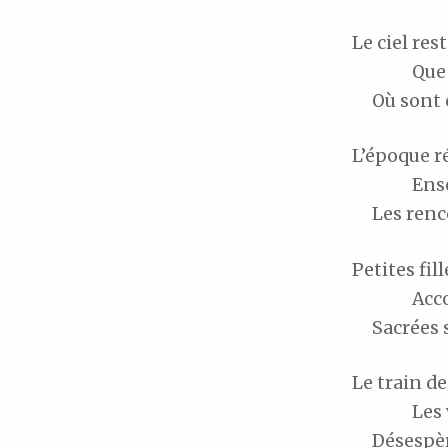
Le
ciel rest
Que 
Où
sont 
L’époque
r
Ens
Les
renco
Petites
fill
Acco
Sacrées
s
Le
train de
Les
Désespè