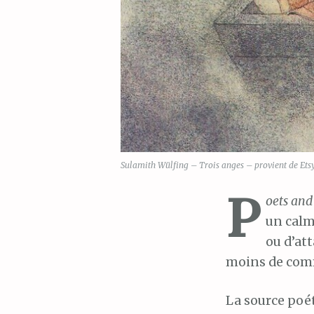
Sulamith Wülfing – Trois anges – provient de Ets
P
oets and
un calm
ou d’at
moins de comm
La source poét