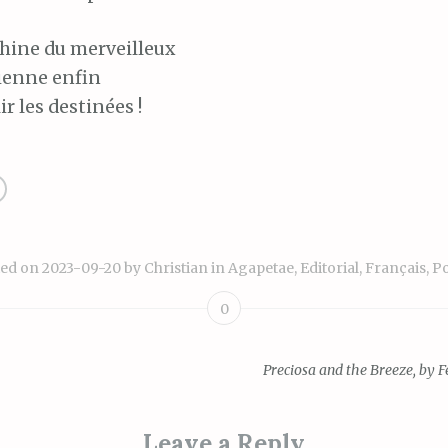
hine du merveilleux
ienne enfin
ir
les destinées !
ted on
2023-09-20
by
Christian
in
Agapetae
,
Editorial
,
Français
,
Po
0
Preciosa and the Breeze, by F
ion
Leave a Reply