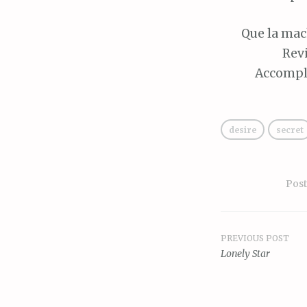
Que
la mac
Rev
Accompl
desire
secret
Pos
PREVIOUS POST
Post
Lonely Star
navigat