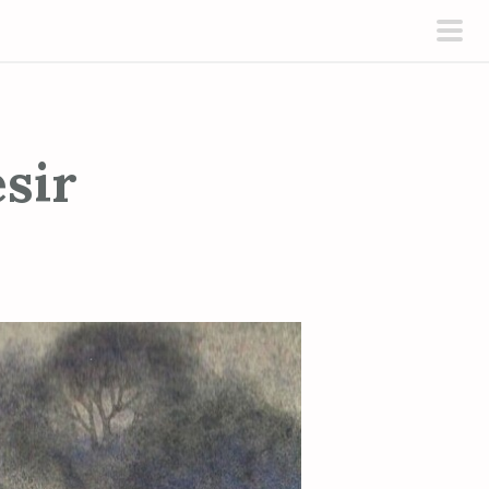
pri
men
sir