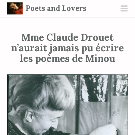
S
Poets and Lovers
k
pri
i
men
p
Mme Claude Drouet
t
o
n’aurait jamais pu écrire
c
les poèmes de Minou
o
n
t
e
n
t