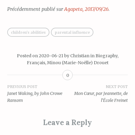
Précédemment publié sur
Agapeta, 2017/09/26
.
children's abilities
parental influence
Posted on
2020-06-21
by
Christian
in
Biography
,
Français
,
Minou (Marie-Noëlle) Drouet
0
Post
PREVIOUS POST
NEXT POST
Janet Waking, by John Crowe
Mon Cœur, par Jeannette, de
navigation
Ransom
l’École Freinet
Leave a Reply