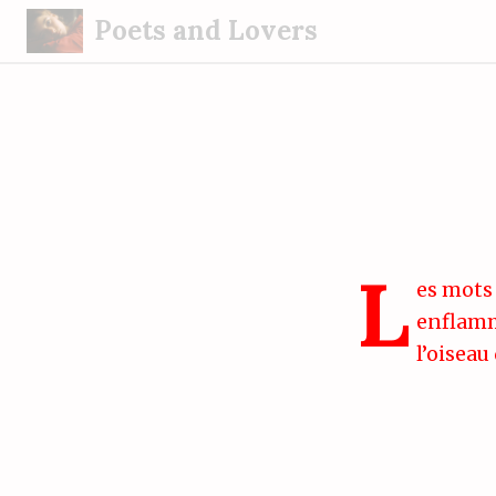
S
Poets and Lovers
k
i
p
t
o
c
o
n
L
t
es mots 
e
enflamm
n
l’oiseau
t