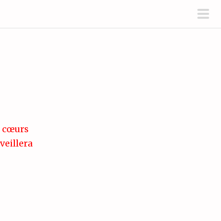
pri
men
s cœurs
veillera